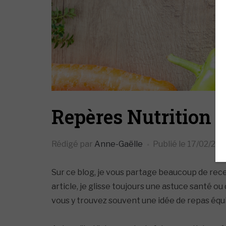
Repères Nutrition : 
Rédigé par
Anne-Gaëlle
Publié le
17/02/202
Sur ce blog, je vous partage beaucoup de re
article, je glisse toujours une astuce santé ou
vous y trouvez souvent une idée de repas équil