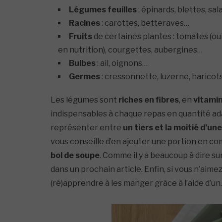
Légumes feuilles
: épinards, blettes, sa
Racines
: carottes, betteraves…
Fruits
de certaines plantes : tomates (ou
en nutrition), courgettes, aubergines…
Bulbes
: ail, oignons…
Germes
: cressonnette, luzerne, harico
Les légumes sont
riches en fibres
, en
vitamin
indispensables à chaque repas en quantité a
représenter entre
un tiers et la moitié d’un
vous conseille d’en ajouter une portion en co
bol de soupe
. Comme il y a beaucoup à dire su
dans un prochain article. Enfin, si vous n’aim
(ré)apprendre à les manger grâce à l’aide d’un.