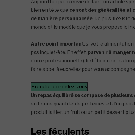
Aujourd’hui j’ai eu envie de faire un article spé
bien en tête que
ce sont des généralités et q
de manière personnalisée
. De plus, il exist
monde et le modèle que je vous propose ici n’
Autre point important
, si votre alimentatio
pas inquiet/ète. En effet,
parvenir à manger 
d’un.e professionnel.le (diététicien.ne, naturo
faire appel à eux/elles pour vous accompagne
Prendre un rendez-vous
Un repas équilibré se compose de plusieurs
en bonne quantité, de protéines, et d’un peu 
produit laitier, un fruit ou un petit dessert 
Les féculents