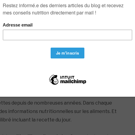
l’équilibre alimentaire
2
dans
Nutrition - Santé
cettes depuis de nombreuses années. Dans chaque
 des informations nutritionnelles sur les aliments. Et
ibré incluant la recette du jour.