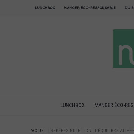
Skip
LUNCHBOX
MANGER ÉCO-RESPONSABLE
DU B
to
content
LUNCHBOX
MANGER ÉCO-RE
ACCUEIL
|
REPÈRES NUTRITION : L’ÉQUILIBRE ALIME