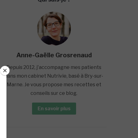
Anne-Gaëlle Grosrenaud
Depuis 2012, j'accompagne mes patients
dans mon cabinet Nutrivie, basé à Bry-sur-
Marne. Je vous propose mes recettes et
conseils sur ce blog.
En savoir plus