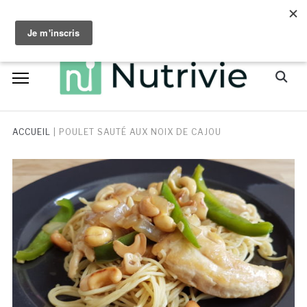
Skip
facebook
instagram
to
content
Search
for:
ACCUEIL
|
POULET SAUTÉ AUX NOIX DE CAJOU