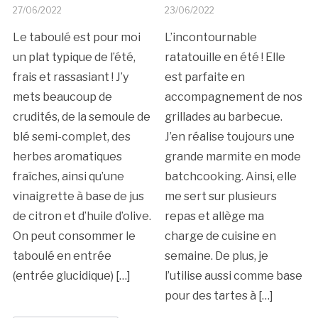
27/06/2022
23/06/2022
Le taboulé est pour moi
L’incontournable
un plat typique de l’été,
ratatouille en été ! Elle
frais et rassasiant ! J’y
est parfaite en
mets beaucoup de
accompagnement de nos
crudités, de la semoule de
grillades au barbecue.
blé semi-complet, des
J’en réalise toujours une
herbes aromatiques
grande marmite en mode
fraîches, ainsi qu’une
batchcooking. Ainsi, elle
vinaigrette à base de jus
me sert sur plusieurs
de citron et d’huile d’olive.
repas et allège ma
On peut consommer le
charge de cuisine en
taboulé en entrée
semaine. De plus, je
(entrée glucidique) […]
l’utilise aussi comme base
pour des tartes à […]