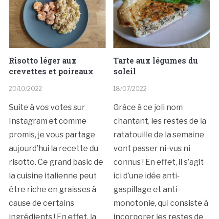
Risotto léger aux
Tarte aux légumes du
crevettes et poireaux
soleil
20/10/2022
18/07/2022
Suite à vos votes sur
Grâce à ce joli nom
Instagram et comme
chantant, les restes de la
promis, je vous partage
ratatouille de la semaine
aujourd’hui la recette du
vont passer ni-vus ni
risotto. Ce grand basic de
connus ! En effet, il s’agit
la cuisine italienne peut
ici d’une idée anti-
être riche en graisses à
gaspillage et anti-
cause de certains
monotonie, qui consiste à
ingrédients ! En effet, la
incorporer les restes de