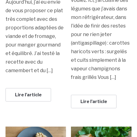
voulez. Ici, j’ai cuisiné des
Aujourd’hui, j’ai eu envie
légumes que j’avais dans
de vous proposer ce plat
mon réfrigérateur, dans
très complet avec des
l’idée de finir des restes
proportions adaptées de
pour ne rien jeter
viande et de fromage,
(antigaspillage) : carottes
pour manger gourmand
haricots verts : surgelés
et équilibré. J’ai testé la
et cuits simplement à la
recette avec du
vapeur champignons
camembert et du […]
frais grillés Vous […]
Lire l'article
Lire l'article