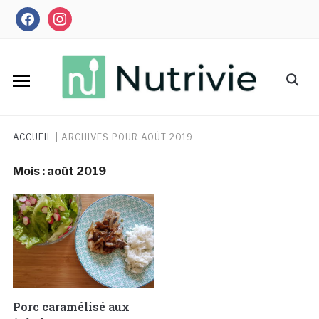
Skip
facebook
instagram
to
content
Search
for:
ACCUEIL
|
ARCHIVES POUR AOÛT 2019
Mois :
août 2019
Porc caramélisé aux