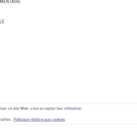
MMENTAIRE
LE
liser ce site Web, vous acceptez leur utilisation.
sultez :
Politique relative aux cookies
YRIGHT © 2026 NUTRIVIE - NUTRITION ET SANTÉ
— DESIGN PAR
WPZ