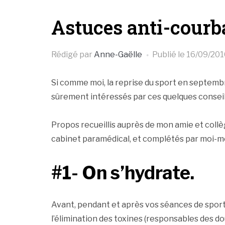
Astuces anti-courb
Rédigé par
Anne-Gaëlle
Publié le
16/09/201
Si comme moi, la reprise du sport en septem
sûrement intéressés par ces quelques conseils
Propos recueillis auprès de mon amie et collè
cabinet paramédical, et complétés par moi
#1- On s’hydrate.
Avant, pendant et après vos séances de sport.
l’élimination des toxines (responsables des d