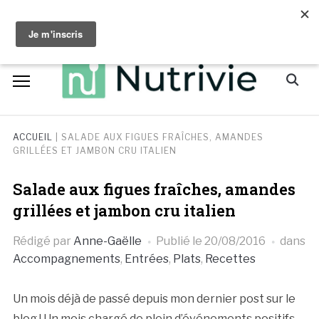
Skip
facebook
instagram
to
content
Search
for:
ACCUEIL
|
SALADE AUX FIGUES FRAÎCHES, AMANDES
GRILLÉES ET JAMBON CRU ITALIEN
Salade aux figues fraîches, amandes
grillées et jambon cru italien
Rédigé par
Anne-Gaëlle
Publié le
20/08/2016
dans
Accompagnements
,
Entrées
,
Plats
,
Recettes
Un mois déjà de passé depuis mon dernier post sur le
blog ! Un mois chargé de plein d’événements positifs