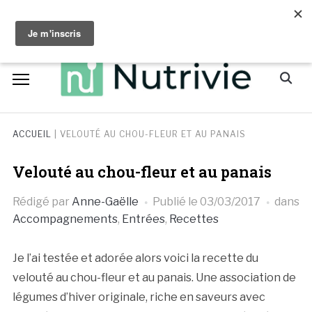
Skip
facebook
instagram
to
content
Search
for:
ACCUEIL
|
VELOUTÉ AU CHOU-FLEUR ET AU PANAIS
Velouté au chou-fleur et au panais
Rédigé par
Anne-Gaëlle
Publié le
03/03/2017
dans
Accompagnements
,
Entrées
,
Recettes
Je l’ai testée et adorée alors voici la recette du
velouté au chou-fleur et au panais. Une association de
légumes d’hiver originale, riche en saveurs avec