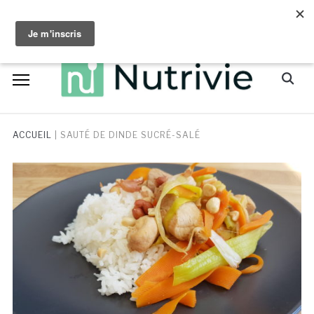
Skip
facebook
instagram
to
content
Search
for:
ACCUEIL
|
SAUTÉ DE DINDE SUCRÉ-SALÉ