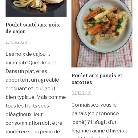
Poulet sauté aux noix
de cajou
13/05/2020
Les noix de cajou …
mmmmh ! Quel délice !
Dans un plat, elles
Poulet aux panais et
apportent un agréable
carottes
croquant et leur goût
02/12/2019
bien typique. Mais comme
Connaissez-vous le
tous les fruits secs
panais (se prononce
oléagineux, leur
‘pané’) ? Il s’agit d’un
consommation doit être
légume racine d’hiver au
modérée sous peine de