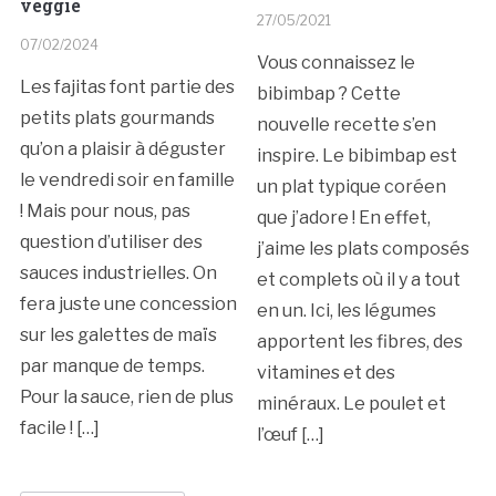
veggie
27/05/2021
07/02/2024
Vous connaissez le
Les fajitas font partie des
bibimbap ? Cette
petits plats gourmands
nouvelle recette s’en
qu’on a plaisir à déguster
inspire. Le bibimbap est
le vendredi soir en famille
un plat typique coréen
! Mais pour nous, pas
que j’adore ! En effet,
question d’utiliser des
j’aime les plats composés
sauces industrielles. On
et complets où il y a tout
fera juste une concession
en un. Ici, les légumes
sur les galettes de maïs
apportent les fibres, des
par manque de temps.
vitamines et des
Pour la sauce, rien de plus
minéraux. Le poulet et
facile ! […]
l’œuf […]