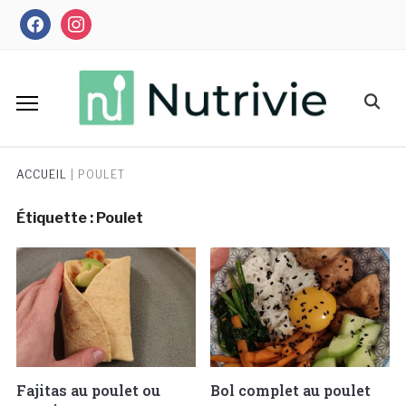
Skip
facebook
instagram
to
content
Search
for:
ACCUEIL
|
POULET
Étiquette :
Poulet
Fajitas au poulet ou
Bol complet au poulet