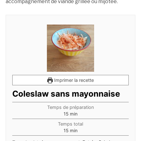
accompagnement de viande grillée ou mijotée.
Imprimer la recette
Coleslaw sans mayonnaise
Temps de préparation
minutes
15
min
Temps total
minutes
15
min