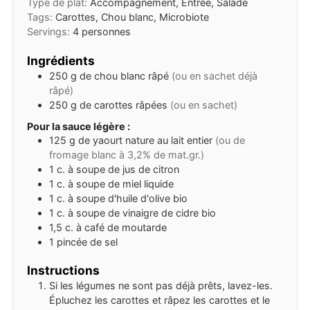
Type de plat:
Accompagnement, Entrée, Salade
Tags:
Carottes, Chou blanc, Microbiote
Servings:
4
personnes
Ingrédients
250
g
de chou blanc râpé
(ou en sachet déjà
râpé)
250
g
de carottes râpées
(ou en sachet)
Pour la sauce légère :
125
g
de yaourt nature au lait entier
(ou de
fromage blanc à 3,2% de mat.gr.)
1
c. à soupe
de jus de citron
1
c. à soupe
de miel liquide
1
c. à soupe
d'huile d'olive bio
1
c. à soupe
de vinaigre de cidre bio
1,5
c. à café
de moutarde
1
pincée
de sel
Instructions
Si les légumes ne sont pas déjà prêts, lavez-les.
Épluchez les carottes et râpez les carottes et le