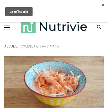
Skip
facebook
instagram
to
content
Search
for:
ACCUEIL
|
COLESLAW SANS MAYO