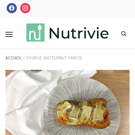
Skip
facebook
instagram
to
content
Search
for:
ACCUEIL
|
COURGE BUTTERNUT FARCIE