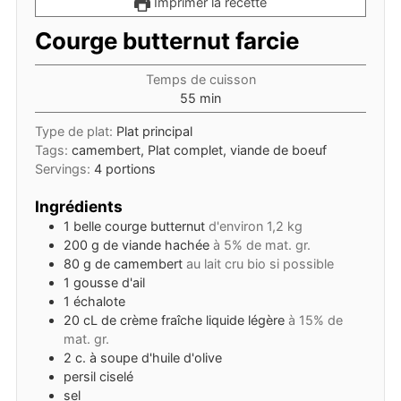
Imprimer la recette
Courge butternut farcie
Temps de cuisson
minutes
55
min
Type de plat:
Plat principal
Tags:
camembert, Plat complet, viande de boeuf
Servings:
4
portions
Ingrédients
1
belle courge butternut
d'environ 1,2 kg
200
g
de viande hachée
à 5% de mat. gr.
80
g
de camembert
au lait cru bio si possible
1
gousse
d'ail
1
échalote
20
cL
de crème fraîche liquide légère
à 15% de
mat. gr.
2
c. à soupe
d'huile d'olive
persil ciselé
sel