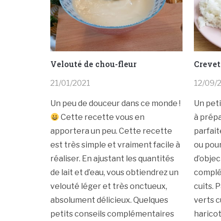
Velouté de chou-fleur
Crevett
21/01/2021
12/09/
Un peu de douceur dans ce monde !
Un peti
Cette recette vous en
à prépa
apportera un peu. Cette recette
parfai
est très simple et vraiment facile à
ou pour
réaliser. En ajustant les quantités
d’objec
de lait et d’eau, vous obtiendrez un
complé
velouté léger et très onctueux,
cuits. 
absolument délicieux. Quelques
verts c
petits conseils complémentaires
haricot