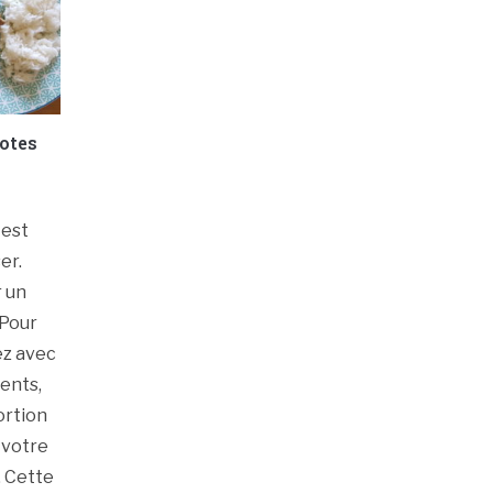
lotes
 est
er.
r un
 Pour
ez avec
lents,
ortion
 votre
. Cette