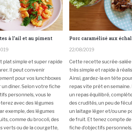
es à l’ail et au piment
Porc caramélisé aux écha
2019
22/08/2019
t plat simple et super rapide
Cette recette sucrée-salée
rer. Il peut convenir
très simple et rapide à réalis
tement pour vos lunchboxes
Ainsi, gardez-la en tête pou
 un dîner. Selon votre fiche
repas vite prêt en semaine.
tifs personnels, vous le
un repas équilibré, complét
terez avec des légumes
des crudités, un peu de fécu
Par exemple, des légumes
un laitage léger et/ou une p
uits, comme du brocoli, des
de fruit. Et tenez compte de
s verts ou de la courgette,
fiche d’objectifs personnels