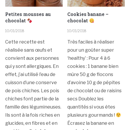
Petites mousses au
Cookies banane –
chocolat
chocolat
10/01/2018
10/01/2018
Cette recette est
Très faciles à réaliser
réalisée sans œufs et
pour un goûter super
convient aux personnes
‘healthy’ : Pour 4 à 6
qui y sont allergiques. En
cookies : 1 banane bien
effet, j’ai utilisé l’eau de
mûre 50 g de flocons
cuisson d’une conserve
d’avoine 10 g de pépites
de pois chiches. Les pois
de chocolat ou de raisins
chiches font partie de la
secs Doublez les
famille des légumineuses.
quantités si vous êtes
Ils sont à la fois riches en
plusieurs gourmands !
glucides, en fibres et en
Écrasez la banane en