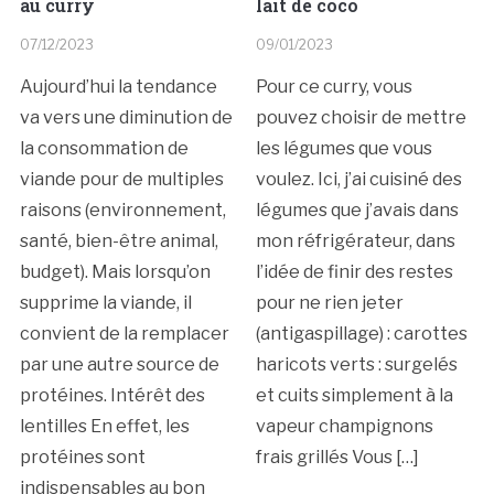
au curry
lait de coco
07/12/2023
09/01/2023
Aujourd’hui la tendance
Pour ce curry, vous
va vers une diminution de
pouvez choisir de mettre
la consommation de
les légumes que vous
viande pour de multiples
voulez. Ici, j’ai cuisiné des
raisons (environnement,
légumes que j’avais dans
santé, bien-être animal,
mon réfrigérateur, dans
budget). Mais lorsqu’on
l’idée de finir des restes
supprime la viande, il
pour ne rien jeter
convient de la remplacer
(antigaspillage) : carottes
par une autre source de
haricots verts : surgelés
protéines. Intérêt des
et cuits simplement à la
lentilles En effet, les
vapeur champignons
protéines sont
frais grillés Vous […]
indispensables au bon