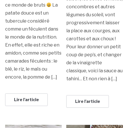
ce monde de bruts
La
concombres et autres
patate douce est un
légumes du soleil, vont
tubercule considéré
progressivement laisser
comme un féculent dans
la place aux courges, aux
le monde de la nutrition.
carottes et aux choux !
En effet, elle est riche en
Pour leur donner un petit
amidon, comme ses petits
coup de pep’s, et changer
camarades féculents : le
de la vinaigrette
blé, le riz, le maïs ou
classique, voici la sauce au
encore, la pomme de […]
tahini… Et non rien à […]
Lire l'article
Lire l'article