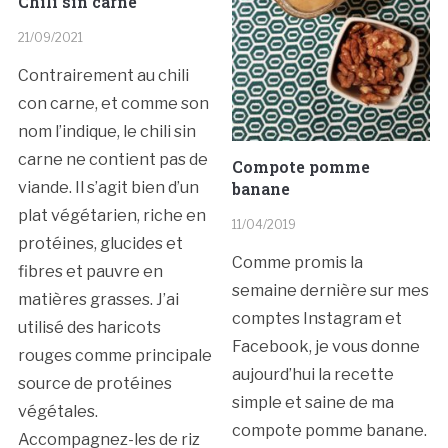
Chili sin carne
21/09/2021
Contrairement au chili
con carne, et comme son
nom l’indique, le chili sin
carne ne contient pas de
Compote pomme
banane
viande. Il s’agit bien d’un
plat végétarien, riche en
11/04/2019
protéines, glucides et
Comme promis la
fibres et pauvre en
semaine dernière sur mes
matières grasses. J’ai
comptes Instagram et
utilisé des haricots
Facebook, je vous donne
rouges comme principale
aujourd’hui la recette
source de protéines
simple et saine de ma
végétales.
compote pomme banane.
Accompagnez-les de riz