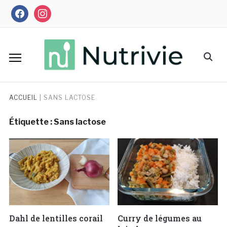
Skip
facebook
instagram
to
content
Search
for:
ACCUEIL
|
SANS LACTOSE
Étiquette :
Sans lactose
Dahl de lentilles corail
Curry de légumes au