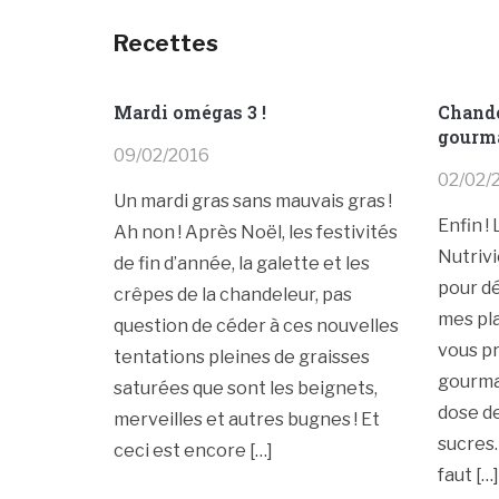
Recettes
Mardi omégas 3 !
Chande
gourm
09/02/2016
02/02/
Un mardi gras sans mauvais gras !
Enfin !
Ah non ! Après Noël, les festivités
Nutrivi
de fin d’année, la galette et les
pour dé
crêpes de la chandeleur, pas
mes pla
question de céder à ces nouvelles
vous p
tentations pleines de graisses
gourman
saturées que sont les beignets,
dose de
merveilles et autres bugnes ! Et
sucres.
ceci est encore […]
faut […]