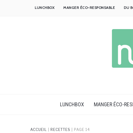
Skip
LUNCHBOX
MANGER ÉCO-RESPONSABLE
DU B
to
content
LUNCHBOX
MANGER ÉCO-RE
ACCUEIL
|
RECETTES
|
PAGE 14