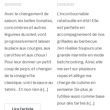
22/09/2022
23/06/2022
Avec le changement de
L’incontournable
saison, les belles tomates,
ratatouille en été ! Elle
concombres et autres
est parfaite en
légumes du soleil, vont
accompagnement de nos
progressivement laisser
grillades au barbecue.
la place aux courges, aux
J’en réalise toujours une
carottes et aux choux !
grande marmite en mode
Pour leur donner un petit
batchcooking. Ainsi, elle
coup de pep’s, et changer
me sert sur plusieurs
de la vinaigrette
repas et allège ma
classique, voici la sauce au
charge de cuisine en
tahini… Et non rien à […]
semaine. De plus, je
l’utilise aussi comme base
pour des tartes à […]
Lire l'article