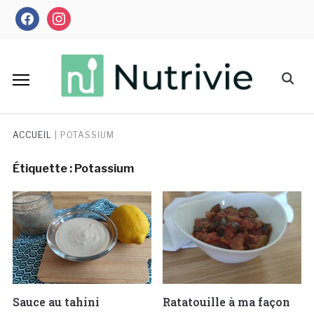
Skip
facebook
instagram
to
content
Search
for:
ACCUEIL
|
POTASSIUM
Étiquette :
Potassium
Sauce au tahini
Ratatouille à ma façon