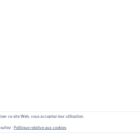
liser ce site Web, vous acceptez leur utilisation.
sultez :
Politique relative aux cookies
YRIGHT © 2026 NUTRIVIE - NUTRITION ET SANTÉ
— DESIGN PAR
WPZ