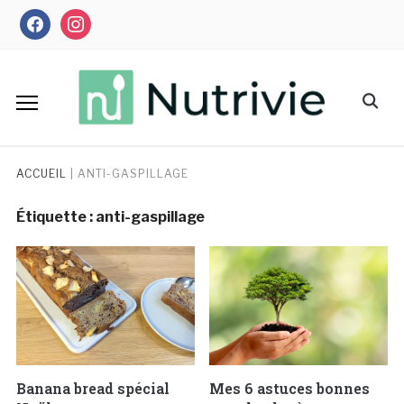
Skip
facebook
instagram
to
content
Search
for:
ACCUEIL
|
ANTI-GASPILLAGE
Étiquette :
anti-gaspillage
Banana bread spécial
Mes 6 astuces bonnes