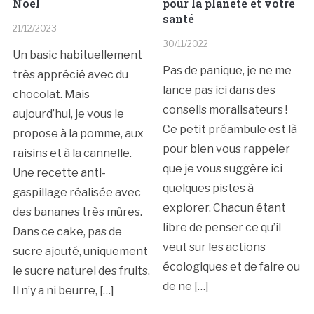
Noël
pour la planète et votre
santé
21/12/2023
30/11/2022
Un basic habituellement
Pas de panique, je ne me
très apprécié avec du
lance pas ici dans des
chocolat. Mais
conseils moralisateurs !
aujourd’hui, je vous le
Ce petit préambule est là
propose à la pomme, aux
pour bien vous rappeler
raisins et à la cannelle.
que je vous suggère ici
Une recette anti-
quelques pistes à
gaspillage réalisée avec
explorer. Chacun étant
des bananes très mûres.
libre de penser ce qu’il
Dans ce cake, pas de
veut sur les actions
sucre ajouté, uniquement
écologiques et de faire ou
le sucre naturel des fruits.
de ne […]
Il n’y a ni beurre, […]