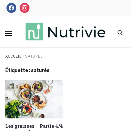
Skip
facebook
instagram
to
content
Search
for:
ACCUEIL
|
SATURÉS
Étiquette :
saturés
Les graisses – Partie 4/4