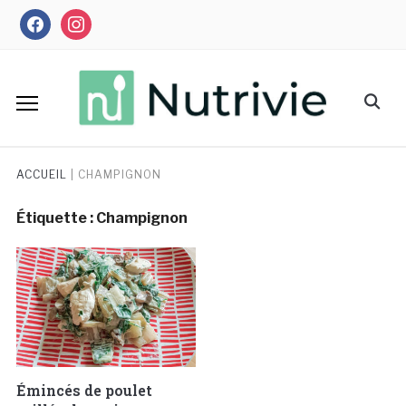
Skip
facebook
instagram
to
content
Search
for:
ACCUEIL
|
CHAMPIGNON
Étiquette :
Champignon
Émincés de poulet