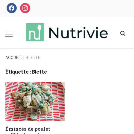
Skip
facebook
instagram
to
content
Search
for:
ACCUEIL
|
BLETTE
Étiquette :
Blette
Émincés de poulet